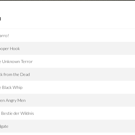
I
arro!
ooper Hook
e Unknown Terror
k from the Dead
e Black Whip
ven Angry Men
 Bestie der Wildnis
lgate