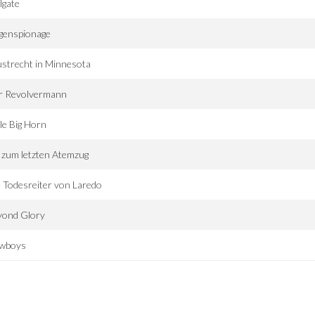
lgate
genspionage
strecht in Minnesota
r Revolvermann
tle Big Horn
 zum letzten Atemzug
 Todesreiter von Laredo
yond Glory
wboys