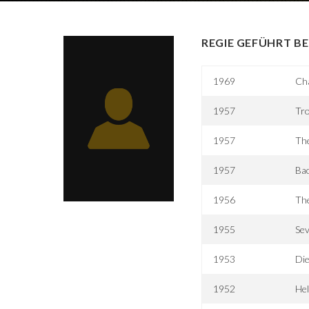
REGIE GEFÜHRT BE
1969
Ch
1957
Tr
1957
Th
1957
Bac
1956
Th
1955
Se
1953
Die
1952
Hel