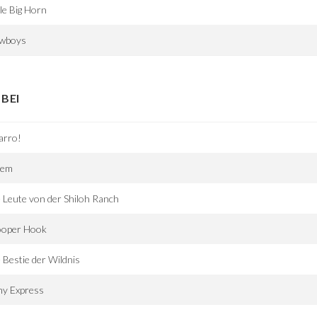
tle Big Horn
wboys
BEI
arro!
tem
 Leute von der Shiloh Ranch
ooper Hook
 Bestie der Wildnis
ny Express