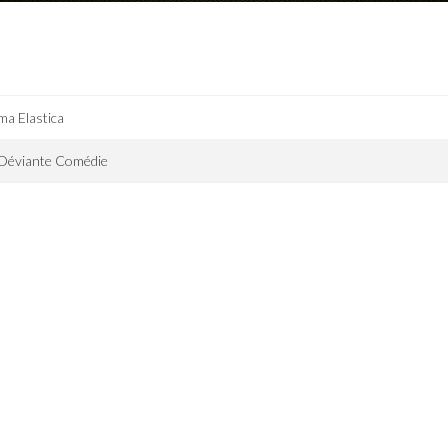
a Elastica
 Déviante Comédie