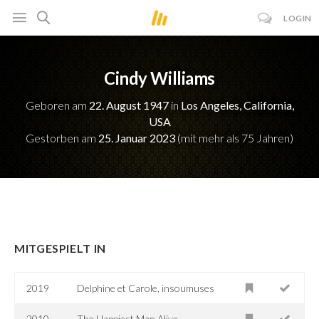
LOGIN
Cindy Williams
Geboren am
22. August 1947
in
Los Angeles, California,
USA
Gestorben am
25. Januar 2023
(mit mehr als 75 Jahren)
MITGESPIELT IN
2019
Delphine et Carole, insoumuses
2010
The Happiest Man Alive