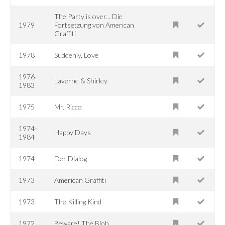
The Party is over... Die
1979
Fortsetzung von American
Graffiti
1978
Suddenly, Love
1976-
Laverne & Shirley
1983
1975
Mr. Ricco
1974-
Happy Days
1984
1974
Der Dialog
1973
American Graffiti
1973
The Killing Kind
1972
Beware! The Blob