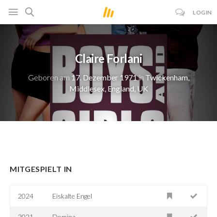
LOGIN
Claire Forlani
Geboren am
17. Dezember 1971
in
Twickenham,
Middlesex, England, UK
MITGESPIELT IN
2024
Eiskalte Engel
2021
Domina