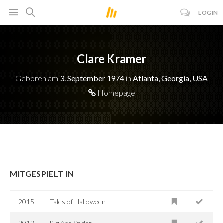
LOGIN
Clare Kramer
Geboren am
3. September 1974
in
Atlanta, Georgia, USA
Homepage
MITGESPIELT IN
2015
Tales of Halloween
2013
Big Ass Spider!