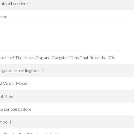
nto ad uccidere
tene
ocrime! The Italian Cop and Gangster Films That Ruled the '70s
 ganze Leben liegt vor Dir
st Worst Movie
ht Killer
o per combattere
bie III