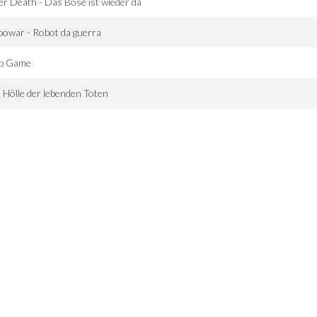
er Death - Das Böse ist wieder da
owar - Robot da guerra
p Game
 Hölle der lebenden Toten