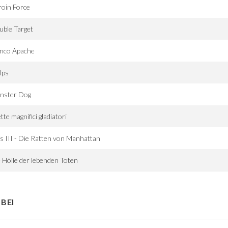
oin Force
ble Target
anco Apache
lps
nster Dog
ette magnifici gladiatori
fs III - Die Ratten von Manhattan
 Hölle der lebenden Toten
BEI