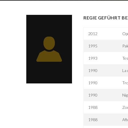
REGIE GEFÜHRT BE
2012
Op
1995
Pal
1993
Tes
1990
La 
1990
Tro
1990
Nig
1988
Zom
1988
Aft