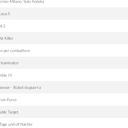
ermo-Milano: Solo Andata
casa 5
ll 2
ht Killer
o per combattere
ntaminator
bie III
owar - Robot da guerra
oin Force
ble Target
 Tage und elf Nächte