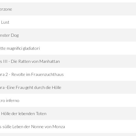
terzone
 Lust
nster Dog
ette magnifici gladiatori
fs III - Die Ratten von Manhattan
ra 2 - Revolte im Frauenzuchthaus
ra -Eine Frau geht durch die Hölle
ltro inferno
 Hölle der lebenden Toten
s süße Leben der Nonne von Monza