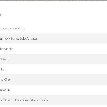
I
erazione vacanze
ermo-Milano: Solo Andata
te rasate
casa 5
ll 2
ht Killer
bie III
er Death - Das Böse ist wieder da