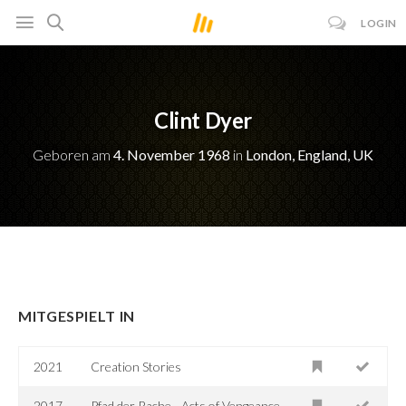
LOGIN
Clint Dyer
Geboren am
4. November 1968
in
London, England, UK
MITGESPIELT IN
2021
Creation Stories
2017
Pfad der Rache - Acts of Vengeance