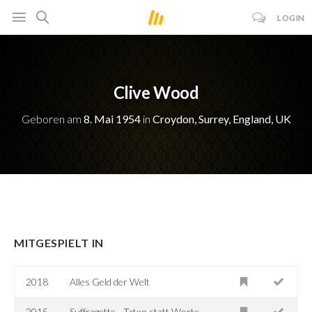
LOGIN
Clive Wood
Geboren am
8. Mai 1954
in
Croydon, Surrey, England, UK
MITGESPIELT IN
2018
Alles Geld der Welt
2015
Suffragette - Taten statt Worte