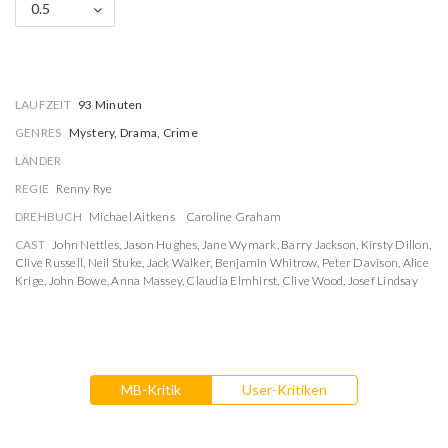
0.5
LAUFZEIT
93 Minuten
GENRES
Mystery, Drama, Crime
LÄNDER
REGIE
Renny Rye
DREHBUCH
Michael Aitkens
Caroline Graham
CAST
John Nettles
,
Jason Hughes
,
Jane Wymark
,
Barry Jackson
,
Kirsty Dillon
,
Clive Russell
,
Neil Stuke
,
Jack Walker
,
Benjamin Whitrow
,
Peter Davison
,
Alice
Krige
,
John Bowe
,
Anna Massey
,
Claudia Elmhirst
,
Clive Wood
,
Josef Lindsay
MB-Kritik
User-Kritiken