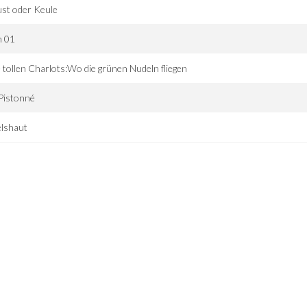
st oder Keule
n 01
 tollen Charlots:Wo die grünen Nudeln fliegen
Pistonné
elshaut