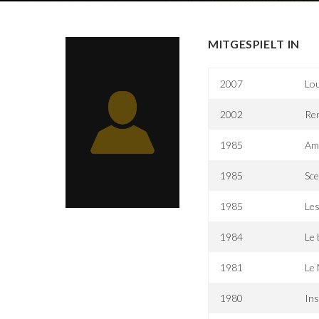
MITGESPIELT IN
2007
Lou
2002
Ren
1985
Am
1985
Sce
1985
Les
1984
Le 
1981
Le 
1980
Ins