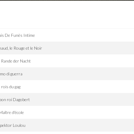
is De Funès Intime
aud, le Rouge et le Noir
 Rande der Nacht
mo di guerra
 rois du gag
bon roi Dagobert
Maître d'école
pektor Loulou