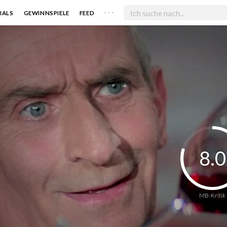
. . .
IALS
GEWINNSPIELE
FEED
8.0
MB-Kritik