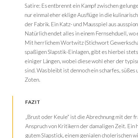
Satire: Es entbrennt ein Kampf zwischen gelung
nur einmal eher eklige Ausflüge in die kulinaris
der Fabrik. Ein Katz- und Mausspiel aus ausspio
Natürlich endet alles in einem Fernsehduell, wo
Mit herrlichem Wortwitz (Stichwort Gewerksch
spaßigen Slapstik-Einlagen, gibt es hierbei stet
einiger Längen, wobei diese wohl eher der typi
sind. Was bleibt ist dennoch ein scharfes, süßes
Zoten.
FAZIT
„Brust oder Keule“ ist die Abrechnung mit der 
Anspruch von Kritikern der damaligen Zeit. Ein h
gutem Slapstick, einem genialen cholerischen w