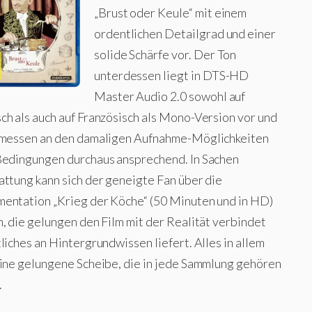
„Brust oder Keule“ mit einem
ordentlichen Detailgrad und einer
solide Schärfe vor. Der Ton
unterdessen liegt in DTS-HD
Master Audio 2.0 sowohl auf
ch als auch auf Französisch als Mono-Version vor und
emessen an den damaligen Aufnahme-Möglichkeiten
Bedingungen durchaus ansprechend. In Sachen
attung kann sich der geneigte Fan über die
entation „Krieg der Köche“ (50 Minuten und in HD)
, die gelungen den Film mit der Realität verbindet
liches an Hintergrundwissen liefert. Alles in allem
eine gelungene Scheibe, die in jede Sammlung gehören
.