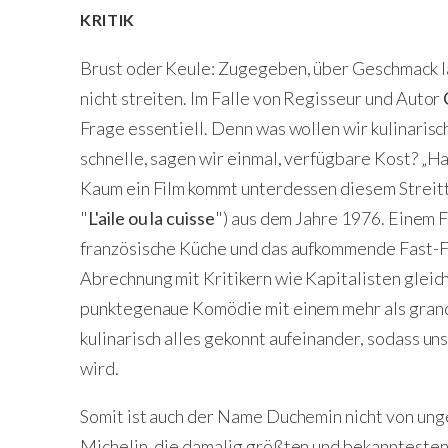
KRITIK
Brust oder Keule: Zugegeben, über Geschmack l
nicht streiten. Im Falle von Regisseur und Autor
Frage essentiell. Denn was wollen wir kulinaris
schnelle, sagen wir einmal, verfügbare Kost? „Ha
Kaum ein Film kommt unterdessen diesem Streit
"
L'aile ou la cuisse
") aus dem Jahre 1976. Einem Fi
französische Küche und das aufkommende Fast-F
Abrechnung mit Kritikern wie Kapitalisten glei
punktegenaue Komödie mit einem mehr als gra
kulinarisch alles gekonnt aufeinander, sodass u
wird.
Somit ist auch der Name Duchemin nicht von ung
Michelin, die damalig größten und bekanntesten