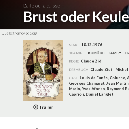
L'aile ou la cuisse
Brust oder Keul
Quelle:
themoviedb.org
10.12.1976
START
104 MIN
KOMÖDIE
FAMILY
F
Claude Zidi
REGIE
Claude Zidi
Michel
DREHBUCH
Louis de Funès
,
Coluche
,
CAST
Georges Chamarat
,
Jean Martin
Marin
,
Yves Afonso
,
Raymond Bu
Caprioli
,
Daniel Langlet
Trailer