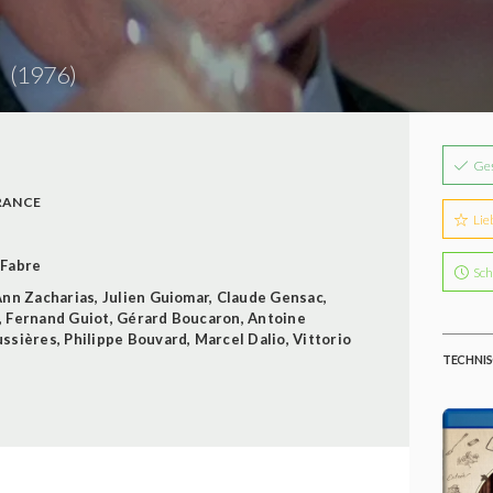
e
(1976)
Ge
RANCE
Lie
 Fabre
Sch
Ann Zacharias
,
Julien Guiomar
,
Claude Gensac
,
,
Fernand Guiot
,
Gérard Boucaron
,
Antoine
ssières
,
Philippe Bouvard
,
Marcel Dalio
,
Vittorio
TECHNIS