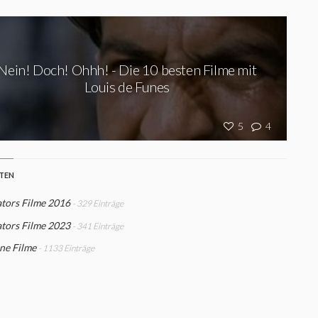
Nein! Doch! Ohhh! - Die 10 besten Filme mit
Louis de Funes
5
4
STEN
tors Filme 2016
- 329 Einträge
tors Filme 2023
- 341 Einträge
ne Filme
- 1133 Einträge