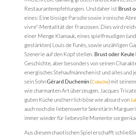
Restaurantempfehlungen. Und daher ist
Brust o
eines: Eine bissige Parodie sowie ironische Abr
vivre“-Mentalität der Franzosen. Dies wird reic
einer Menge Klamauk, eines spielfreudigen (und
gestärkten) Louis de Funès, sowie unzähligen Gag
Szenerie auf den Kopf stellen.
Brust oder Keule
Geschichte, aber besonders von seinen Charakt
energisches Stehaufmännchen ist und alles und je
sein Sohn
Gérard Duchemin
(
) mit seinem
Coluche
wie charmanten Art überzeugen. Jacques Tricatel
guten Küche und herrlich böse wie absurd von
Ju
auch noch die liebenswerte Sekretärin Margueri
immer wieder für liebevolle Momente sorgen ka
Aus diesem chaotischen Spiel erschafft schließl