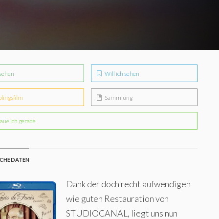
sehen
Will ich sehen
blingsfilm
Sammlung
aue ich gerade
CHE DATEN
Dank der doch recht aufwendigen
wie guten Restauration von
STUDIOCANAL, liegt uns nun