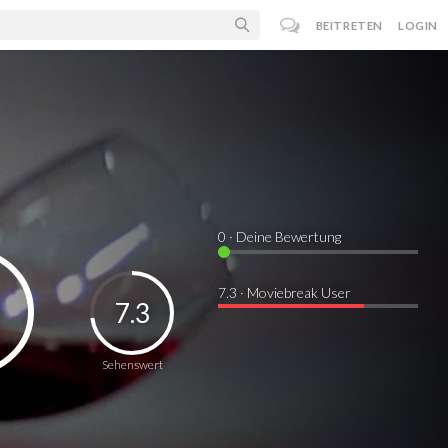
BEITRETEN
LOGIN
0
· Deine Bewertung
7.3 · Moviebreak User
7.3
Sehenswert