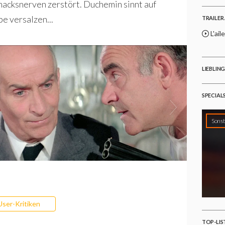
acksnerven zerstört. Duchemin sinnt auf
pe versalzen...
TRAILER 
L'ail
LIEBLIN
SPECIAL
Sonst
User-Kritiken
TOP-LIS