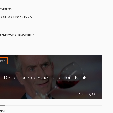
/ VIDEOS
e Ou La Cuisse (1976)
GSFILM VON 5 PERSONEN
S
iges
Best of Louis de Funès Collection - Kritik
1
0
TEN