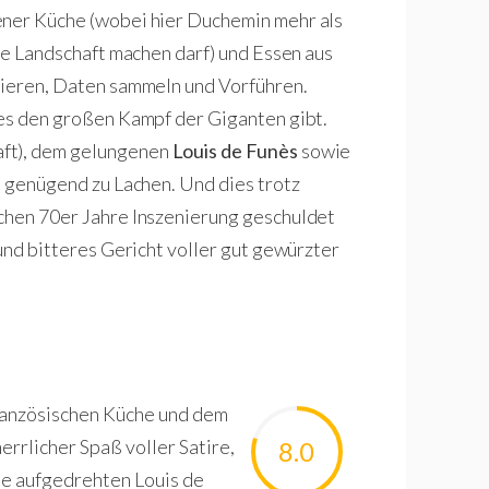
ener Küche (wobei hier Duchemin mehr als
che Landschaft machen darf) und Essen aus
nieren, Daten sammeln und Vorführen.
 es den großen Kampf der Giganten gibt.
aft), dem gelungenen
Louis de Funès
sowie
s genügend zu Lachen. Und dies trotz
schen 70er Jahre Inszenierung geschuldet
 und bitteres Gericht voller gut gewürzter
französischen Küche und dem
errlicher Spaß voller Satire,
8.0
ie aufgedrehten Louis de