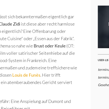
ässt sich bekanntermaßen eigentlich gar
Claude Zidi
ist diese aber recht harmlose
ch eigentlich? Eine Offenbarung oder
ute Cuisine“ oder „Essen aus der Fabrik“.
thema so nahe wie
Brust oder Keule
(OT:
lm voller satirischer Seitenhiebe auf die
ood-System in Frankreich. Eine
USER-LI
chermaßen und zudem eine treffsichere wie
termina
ndiosen
Louis de Funès
. Hier trifft
termina
ns ein atemberaubendes Gericht serviert
Gesehe
efähr: Eine Anspielung auf Dumont und
 Reiseführer mit