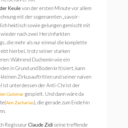
der Keule
von der ersten Minute vor allem
echnung mit der sogenannten „savoir-
hlich hektisch sowie gelungen gemischt mit
 wieder nach zwei Herzinfarkten
s, die mehr als nur einmal die komplette
lebt hierbei, trotz seiner starken
eren: Während Duchemin wie ein
den in Grund und Boden kritisiert, kann
 kleinen Zirkusauftritten und seiner naiven
 ist unterdessen der Anti-Christ der
gespielt. Und dann wäre da
lien Guiomar
te(
), die gerade zum Ende hin
Ann Zacharias
nn.
ich Regisseur
Claude Zidi
seine treffende