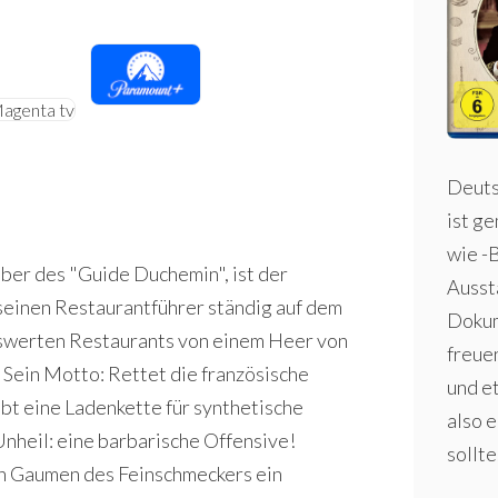
Deuts
ist g
wie -
ber des "Guide Duchemin", ist der
Ausst
seinen Restaurantführer ständig auf dem
Dokum
nswerten Restaurants von einem Heer von
freuen
 Sein Motto: Rettet die französische
und et
ibt eine Ladenkette für synthetische
also 
Unheil: eine barbarische Offensive!
sollte
nen Gaumen des Feinschmeckers ein