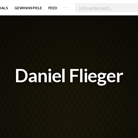
. . .
IALS
GEWINNSPIELE
FEED
Daniel Flieger