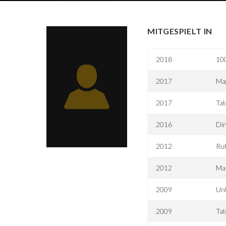
MITGESPIELT IN
2018
10
2017
Mag
2017
Tat
2016
Din
2012
Ru
2012
Mar
2009
Unt
2009
Tat