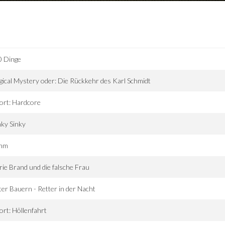
0 Dinge
ical Mystery oder: Die Rückkehr des Karl Schmidt
ort: Hardcore
ky Sinky
hm
ie Brand und die falsche Frau
er Bauern - Retter in der Nacht
ort: Höllenfahrt