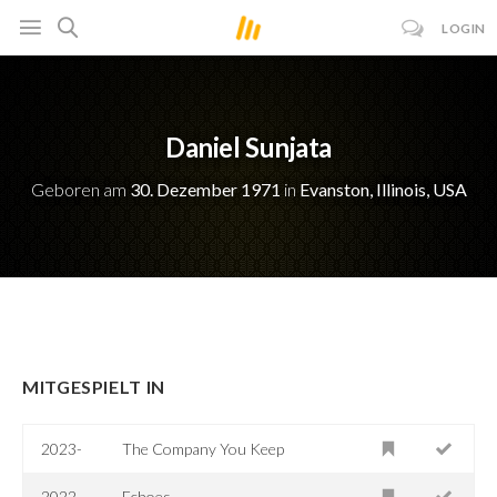
LOGIN
Daniel Sunjata
Geboren am
30. Dezember 1971
in
Evanston, Illinois, USA
MITGESPIELT IN
2023-
The Company You Keep
2022
Echoes