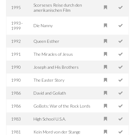
Scorseses Reise durch den
1995
amerikanischen Film
1993–
Die Nanny
1999
1992
Queen Esther
1991
The Miracles of Jesus
1990
Joseph and His Brothers
1990
The Easter Story
1986
David and Goliath
1986
GoBots: War of the Rock Lords
1983
High School U.S.A.
1981
Kein Mord von der Stange