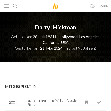
LOGIN
Darryl Hickman
Geboren am
28. Juli 1931
in
Hollywood, Los Angeles,
California, USA
Gestorben am
21. Mai 2024
(mit fast 93 Jahren)
MITGESPIELT IN
Spine Tingler! The William Castle
2007
Story