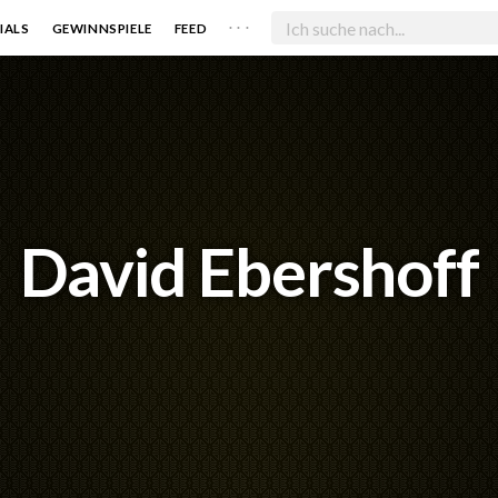
. . .
IALS
GEWINNSPIELE
FEED
David Ebershoff