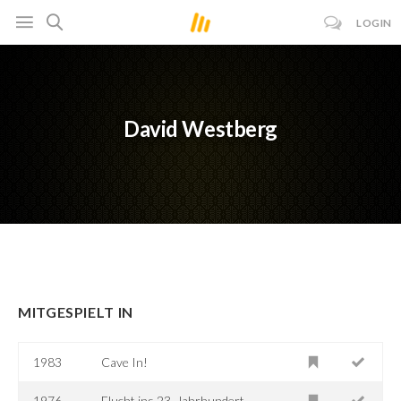
LOGIN
David Westberg
MITGESPIELT IN
1983
Cave In!
1976
Flucht ins 23. Jahrhundert