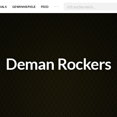
. . .
IALS
GEWINNSPIELE
FEED
Deman Rockers