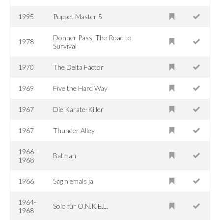
1995
Puppet Master 5
Donner Pass: The Road to
1978
Survival
1970
The Delta Factor
1969
Five the Hard Way
1967
Die Karate-Killer
1967
Thunder Alley
1966–
Batman
1968
1966
Sag niemals ja
1964-
Solo für O.N.K.E.L.
1968