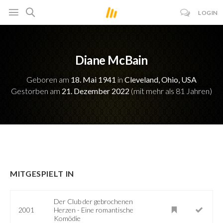
LOGIN
Diane McBain
Geboren am
18. Mai 1941
in
Cleveland, Ohio, USA
Gestorben am
21. Dezember 2022
(mit mehr als 81 Jahren)
MITGESPIELT IN
Der Club der gebrochenen
2001
Herzen - Eine romantische
Komödie