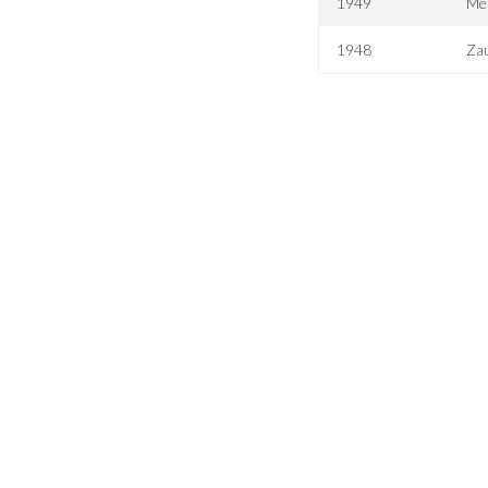
1949
Me
1948
Zau