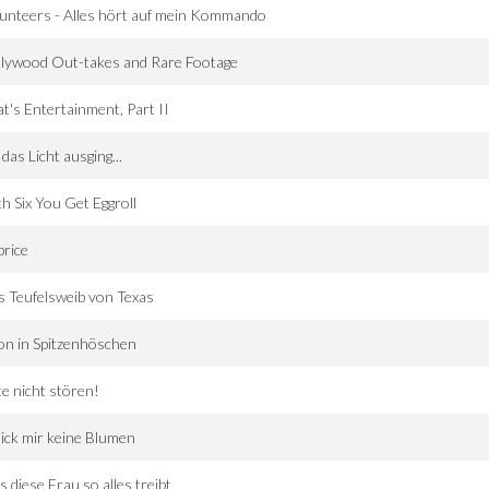
unteers - Alles hört auf mein Kommando
lywood Out-takes and Rare Footage
t's Entertainment, Part II
 das Licht ausging...
h Six You Get Eggroll
rice
 Teufelsweib von Texas
on in Spitzenhöschen
te nicht stören!
ick mir keine Blumen
 diese Frau so alles treibt