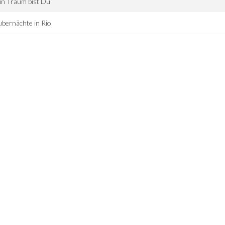
in Traum bist Du
bernächte in Rio