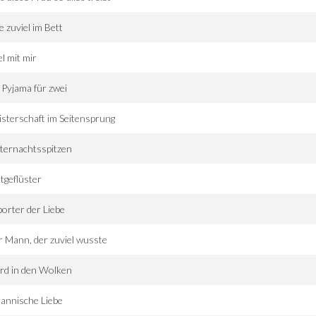
e zuviel im Bett
el mit mir
 Pyjama für zwei
sterschaft im Seitensprung
ternachtsspitzen
tgeflüster
orter der Liebe
 Mann, der zuviel wusste
rd in den Wolken
annische Liebe