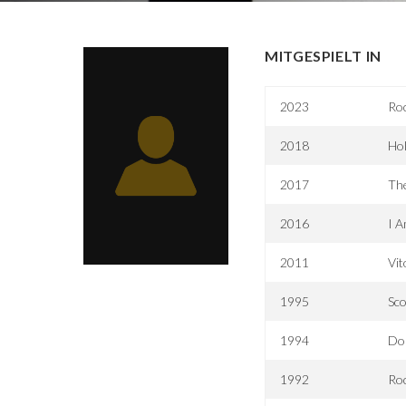
MITGESPIELT IN
2023
Roc
2018
Hol
2017
The
2016
I 
2011
Vit
1995
Sco
1994
Don
1992
Ro