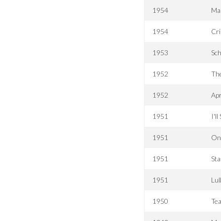
1954
Man
1954
Cr
1953
Sch
1952
Th
1952
Apr
1951
I'l
1951
On
1951
Sta
1951
Lul
1950
Tea