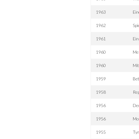
1963
Ein
1962
Spi
1961
Ein
1960
Mei
1960
Mit
1959
Bet
1958
Rep
1956
Der
1956
Mo
1955
Tyr