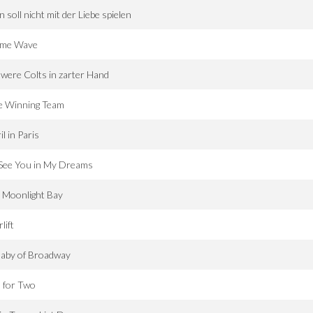
 soll nicht mit der Liebe spielen
ime Wave
were Colts in zarter Hand
e Winning Team
il in Paris
l See You in My Dreams
 Moonlight Bay
rlift
laby of Broadway
 for Two