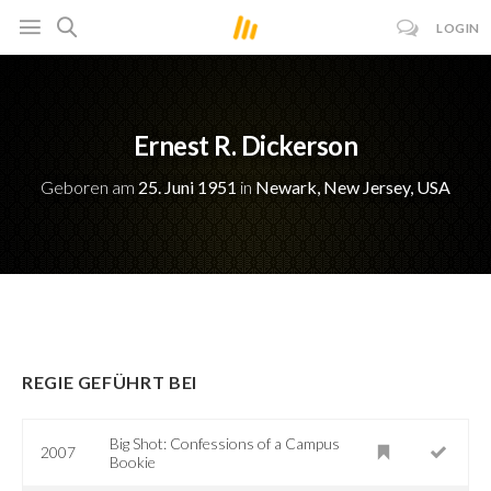
LOGIN
Ernest R. Dickerson
Geboren am
25. Juni 1951
in
Newark, New Jersey, USA
REGIE GEFÜHRT BEI
Big Shot: Confessions of a Campus
2007
Bookie