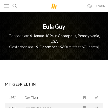
LOGIN
Eula Guy
Geboren am
6. Januar 1894
in
Coraopolis, Pennsylvania,
USA
Gestorben am
19. Dezember 1960
(mit fast 67 Jahren)
MITGESPIELT IN
1951
Der Tiger
1951
Der große Caruso