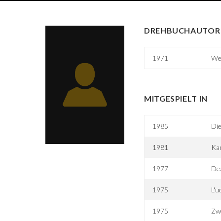
DREHBUCHAUTOR 
1971
We
MITGESPIELT IN
1985
Die
1981
Kam
1977
Dea
1975
L'u
1975
Zwe