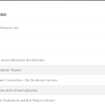
BEI
ihwasser Joe
 neuen Abenteuer des Herkules
pf der Titanen
ler Connection - Die Straße des Heroins
omo della strada fa giustizia
i Teufelskerle auf dem Weg ins Kloster