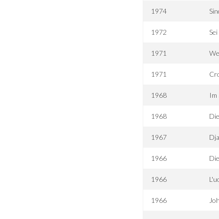
1974
Sin
1972
Sei
1971
We
1971
Cr
1968
Im 
1968
Die
1967
Dja
1966
Die
1966
L'u
1966
Jo