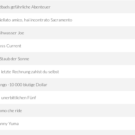
dbads gefährliche Abenteuer
 iellato amico, hai incontrato Sacramento
ihwasser Joe
oss Current
Staub der Sonne
 letzte Rechnung zahlst du selbst
ngo -10 000 blutige Dollar
 unerbittlichen Fünf
omo che ride
hnny Yuma