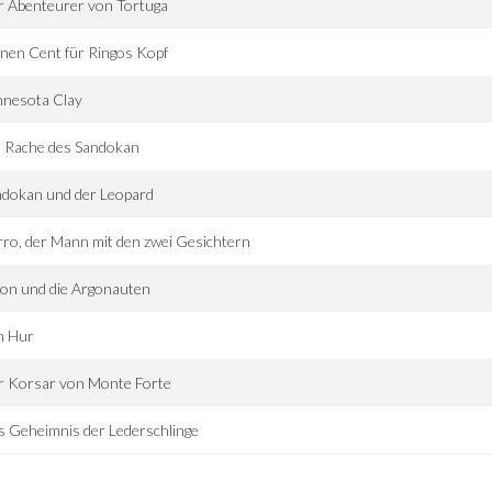
r Abenteurer von Tortuga
nen Cent für Ringos Kopf
nnesota Clay
e Rache des Sandokan
ndokan und der Leopard
ro, der Mann mit den zwei Gesichtern
on und die Argonauten
n Hur
r Korsar von Monte Forte
 Geheimnis der Lederschlinge