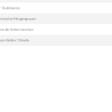
 Teufelskreis
fstand im Morgengrauen
nn die Ketten brechen
on Welles' Othello