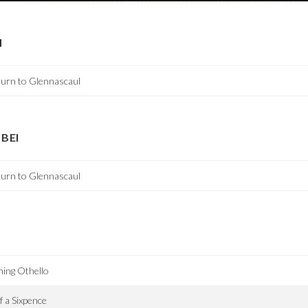
I
urn to Glennascaul
BEI
urn to Glennascaul
ming Othello
f a Sixpence