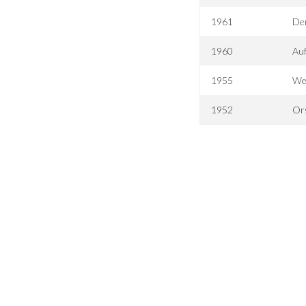
1961
Der
1960
Au
1955
We
1952
Ors