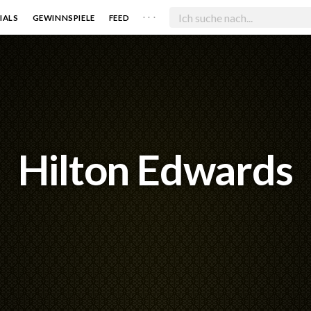
. . .
IALS
GEWINNSPIELE
FEED
Hilton Edwards