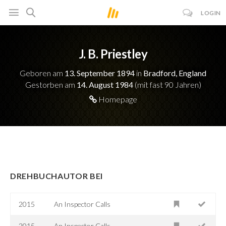
LOGIN
J. B. Priestley
Geboren am
13. September 1894
in
Bradford, England
Gestorben am
14. August 1984
(mit fast 90 Jahren)
Homepage
DREHBUCHAUTOR BEI
2015
An Inspector Calls
2015
An Inspector Calls