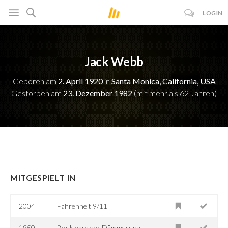
LOGIN
Jack Webb
Geboren am
2. April 1920
in
Santa Monica, California, USA
Gestorben am
23. Dezember 1982
(mit mehr als 62 Jahren)
MITGESPIELT IN
2004
Fahrenheit 9/11
1950
Boulevard der Dämmerung