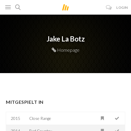
LOGIN
Jake La Botz
Homepage
MITGESPIELT IN
2015
Close Range
2014
Bad Country