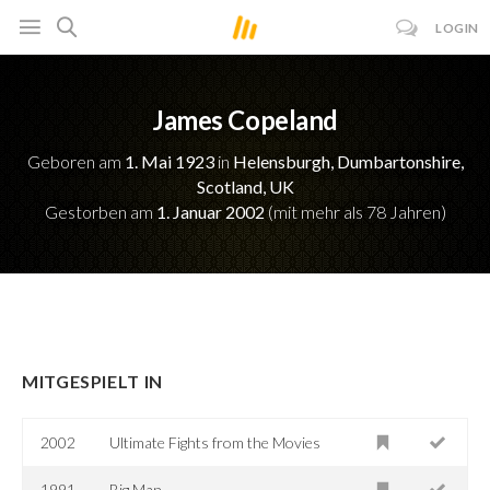
LOGIN
James Copeland
Geboren am
1. Mai 1923
in
Helensburgh, Dumbartonshire,
Scotland, UK
Gestorben am
1. Januar 2002
(mit mehr als 78 Jahren)
MITGESPIELT IN
2002
Ultimate Fights from the Movies
1991
Big Man