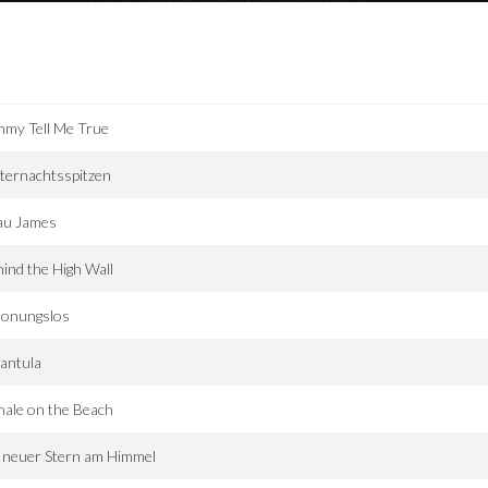
mmy Tell Me True
ternachtsspitzen
au James
ind the High Wall
honungslos
antula
ale on the Beach
 neuer Stern am Himmel