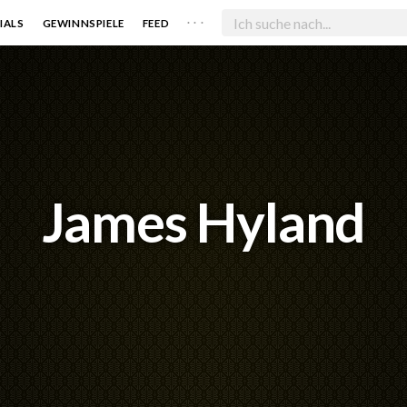
. . .
IALS
GEWINNSPIELE
FEED
James Hyland