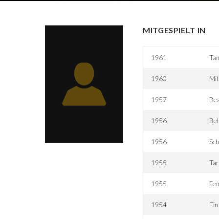
MITGESPIELT IN
1961
Ta
1960
Mit
1957
Be
1956
Beh
1956
Sc
1955
Tar
1955
Fem
1954
Ein