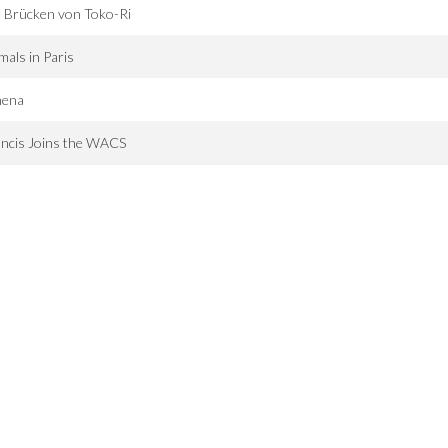
 Brücken von Toko-Ri
als in Paris
hena
ancis Joins the WACS