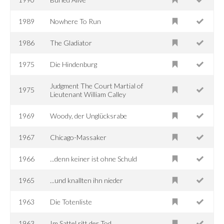
1989
Nowhere To Run
1986
The Gladiator
1975
Die Hindenburg
Judgment The Court Martial of
1975
Lieutenant William Calley
1969
Woody, der Unglücksrabe
1967
Chicago-Massaker
1966
...denn keiner ist ohne Schuld
1965
...und knallten ihn nieder
1963
Die Totenliste
1963
Im Sattel ritt der Tod