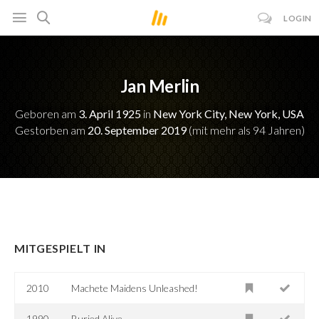
LOGIN
Jan Merlin
Geboren am
3. April 1925
in
New York City, New York, USA
Gestorben am
20. September 2019
(mit mehr als 94 Jahren)
MITGESPIELT IN
2010
Machete Maidens Unleashed!
1990
Buried Alive