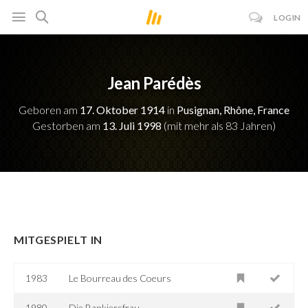
LOGIN
Jean Parédès
Geboren am
17. Oktober 1914
in
Pusignan, Rhône, France
Gestorben am
13. Juli 1998
(mit mehr als 83 Jahren)
MITGESPIELT IN
1983
Le Bourreau des Coeurs
1980
Die Bankiersfrau