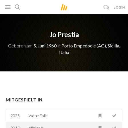
LOGIN
Jo Prestia
Geboren am
5. Juni 1960
in
Porto Empedocle (AG), Sicilia,
Italia
MITGESPIELT IN
2025
Vache Folle
2017
Alibi.com