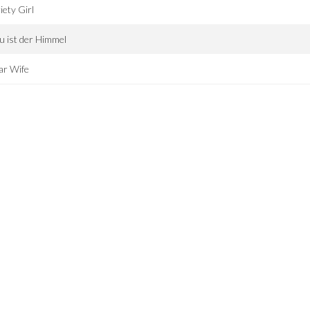
iety Girl
u ist der Himmel
ar Wife