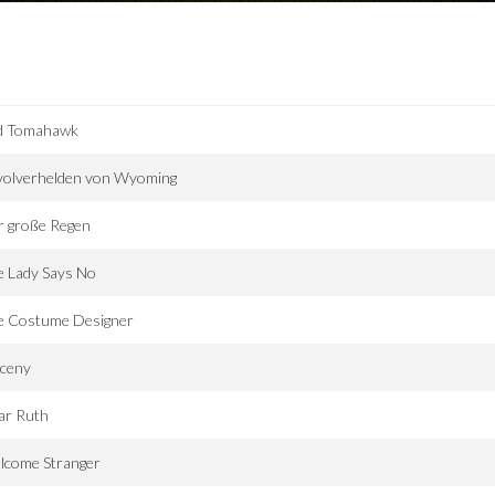
d Tomahawk
volverhelden von Wyoming
r große Regen
e Lady Says No
e Costume Designer
rceny
ar Ruth
lcome Stranger