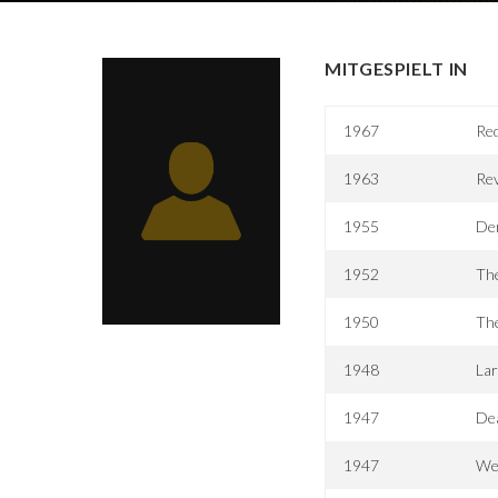
MITGESPIELT IN
1967
Re
1963
Re
1955
De
1952
Th
1950
Th
1948
La
1947
De
1947
We