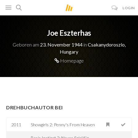
LOGIN
Joe Eszterhas
Geboren am
23. November 1944
in
Csakanydoroszlo,
Hungary
Homepage
DREHBUCHAUTOR BEI
2011
Showgirls 2: Penny's From Heaven
Basic Instinct 2: Neues Spiel für