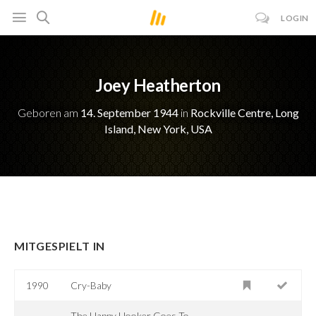
LOGIN
Joey Heatherton
Geboren am
14. September 1944
in
Rockville Centre, Long
Island, New York, USA
MITGESPIELT IN
1990
Cry-Baby
The Happy Hooker Goes To