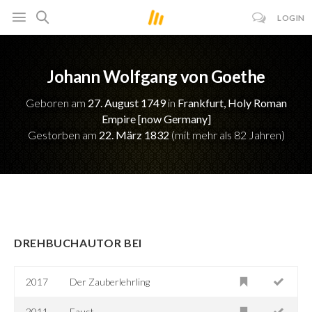
LOGIN
Johann Wolfgang von Goethe
Geboren am
27. August 1749
in
Frankfurt, Holy Roman
Empire [now Germany]
Gestorben am
22. März 1832
(mit mehr als 82 Jahren)
DREHBUCHAUTOR BEI
2017
Der Zauberlehrling
2011
Faust