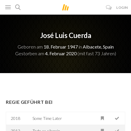
LOGIN
José Luis Cuerda
Geboren am
18. Februar 1947
in
Albacete, Spain
Gestorben am
4. Februar 2020
(mit fast 73 Jahren)
REGIE GEFÜHRT BEI
2018
Some Time Later
2012
Todo es silencio