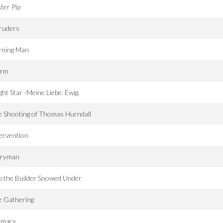
ter Pip
ruders
rning Man
urm
ght Star -Meine Liebe. Ewig.
 Shooting of Thomas Hurndall
ervention
rryman
 the Builder Snowed Under
e Gathering
imacy