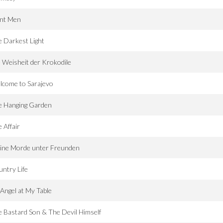
int Men
 Darkest Light
 Weisheit der Krokodile
lcome to Sarajevo
e Hanging Garden
 Affair
eine Morde unter Freunden
ntry Life
Angel at My Table
 Bastard Son & The Devil Himself