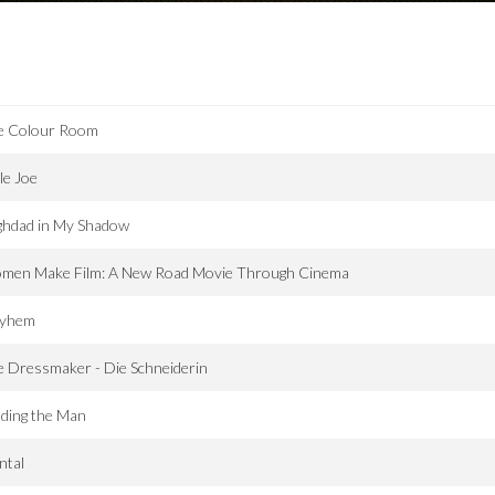
e Colour Room
tle Joe
ghdad in My Shadow
men Make Film: A New Road Movie Through Cinema
yhem
 Dressmaker - Die Schneiderin
ding the Man
ntal