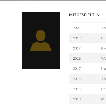
MITGESPIELT IN
2021
Th
2019
Lit
2019
Ba
2018
Wo
2017
Ma
2015
The
2015
Hol
2013
Me