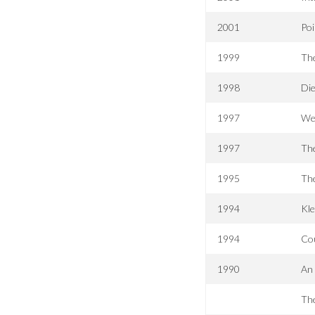
2001
Po
1999
The
1998
Die
1997
We
1997
Th
1995
The
1994
Kl
1994
Cou
1990
An 
The