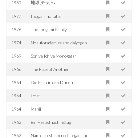
地球[テラ]へ...
1980
1977
Inugami no tatari
1976
The Inugami Family
1974
Nosutoradamusu no daiyogen
1969
Sen'ya Ichiya Monogatari
1966
The Face of Another
1964
Die Frau in den Dünen
1964
Love
1964
Manji
1962
Ein Herbstnachmittag
1962
Namida o shishi no tategami ni