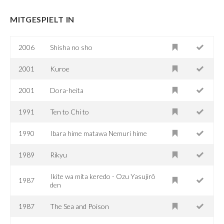
MITGESPIELT IN
2006
Shisha no sho
2001
Kuroe
2001
Dora-heita
1991
Ten to Chi to
1990
Ibara hime matawa Nemuri hime
1989
Rikyu
Ikite wa mita keredo - Ozu Yasujirô
1987
den
1987
The Sea and Poison