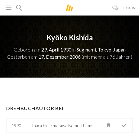
LOGIN
Kyôko Kishida
Geboren am
29. April 1930
in
Suginami, Tokyo, Japan
Gestorben am
17. Dezember 2006
(mit mehr als 76 Jahren)
DREHBUCHAUTOR BEI
1990
Ibara hime matawa Nemuri hime