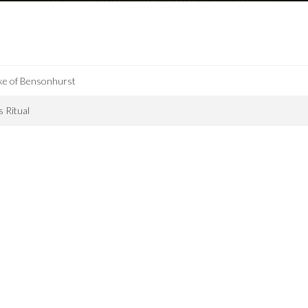
ke of Bensonhurst
 Ritual