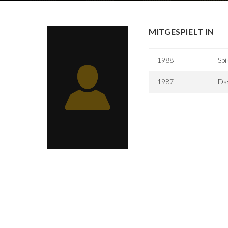
MITGESPIELT IN
1988
Spi
1987
Das