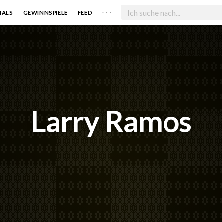
. . .
IALS
GEWINNSPIELE
FEED
Larry Ramos