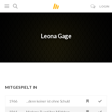
LOGIN
Leona Gage
MITGESPIELT IN
1966
...denn keiner ist ohne Schuld
1964
Madame P. und ihre Mädchen