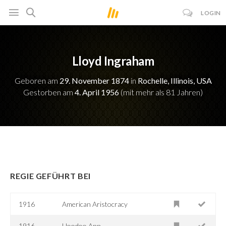
LOGIN
Lloyd Ingraham
Geboren am
29. November 1874
in
Rochelle, Illinois, USA
Gestorben am
4. April 1956
(mit mehr als 81 Jahren)
REGIE GEFÜHRT BEI
1916
American Aristocracy
1916
Hoodoo Ann