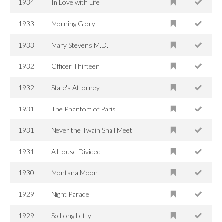
1934
In Love with Life
1933
Morning Glory
1933
Mary Stevens M.D.
1932
Officer Thirteen
1932
State's Attorney
1931
The Phantom of Paris
1931
Never the Twain Shall Meet
1931
A House Divided
1930
Montana Moon
1929
Night Parade
1929
So Long Letty