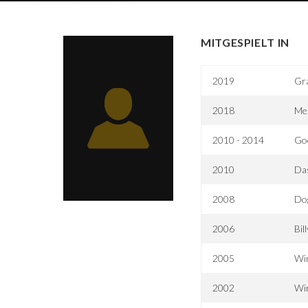
MITGESPIELT IN
2019
Gra
2018
Mea
2010 - 2014
Goo
2010
Das
2008
Do
2006
Bil
2005
Win
2002
Wi