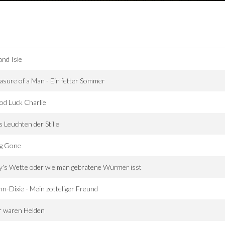
nd Isle
sure of a Man - Ein fetter Sommer
d Luck Charlie
 Leuchten der Stille
g Gone
ly's Wette oder wie man gebratene Würmer isst
n-Dixie - Mein zotteliger Freund
r waren Helden