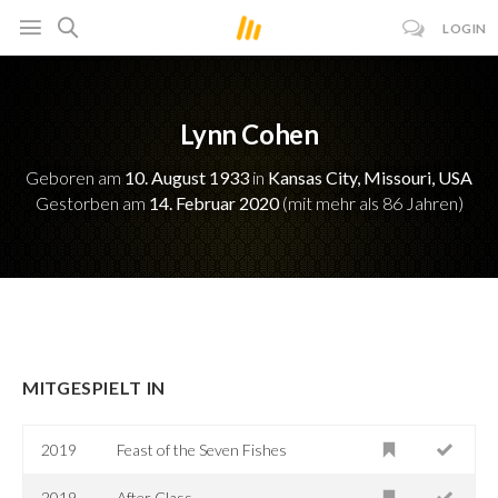
LOGIN
Lynn Cohen
Geboren am
10. August 1933
in
Kansas City, Missouri, USA
Gestorben am
14. Februar 2020
(mit mehr als 86 Jahren)
MITGESPIELT IN
2019
Feast of the Seven Fishes
2019
After Class