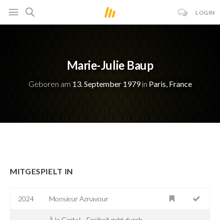
LOGIN
Marie-Julie Baup
Geboren am
13. September 1979
in
Paris, France
MITGESPIELT IN
2024
Monsieur Aznavour
À la Carte! - Freiheit geht durch