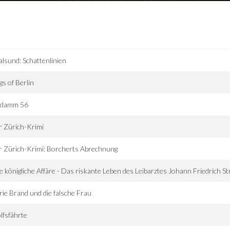
alsund: Schattenlinien
s of Berlin
'damm 56
 Zürich-Krimi
 Zürich-Krimi: Borcherts Abrechnung
e königliche Affäre - Das riskante Leben des Leibarztes Johann Friedrich S
ie Brand und die falsche Frau
lfsfährte