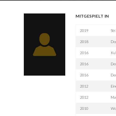
MITGESPIELT IN
2019
Str
2018
Dog
2016
Ku
2016
Der
2016
Der
2012
Ein
2012
Mar
2010
Wo