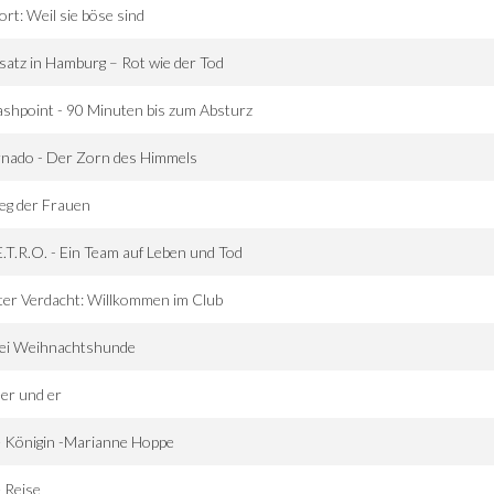
ort: Weil sie böse sind
satz in Hamburg – Rot wie der Tod
shpoint - 90 Minuten bis zum Absturz
nado - Der Zorn des Himmels
eg der Frauen
.T.R.O. - Ein Team auf Leben und Tod
er Verdacht: Willkommen im Club
ei Weihnachtshunde
er und er
 Königin -Marianne Hoppe
 Reise