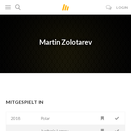
LOGIN
Martin Zolotarev
MITGESPIELT IN
2018
Polar
Jupiter's Legacy