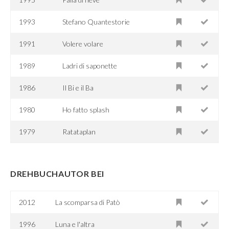
1993
Stefano Quantestorie
1991
Volere volare
1989
Ladri di saponette
1986
Il Bi e il Ba
1980
Ho fatto splash
1979
Ratataplan
DREHBUCHAUTOR BEI
2012
La scomparsa di Patò
1996
Luna e l'altra