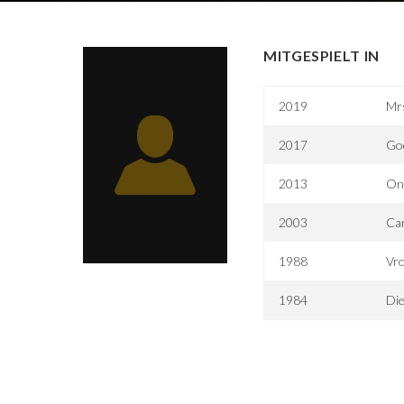
MITGESPIELT IN
2019
Mrs
2017
Go
2013
One
2003
Car
1988
Vr
1984
Die