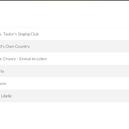
. Taylor's Singing Club
d's Own Country
 Chance - Einmal im Leben
la
oom
 Libelle