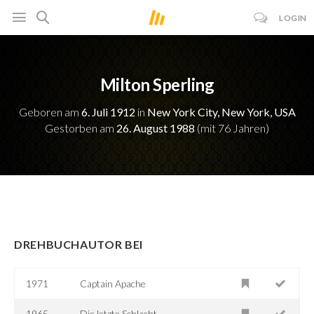
LOGIN
Milton Sperling
Geboren am
6. Juli 1912
in
New York City, New York, USA
Gestorben am
26. August 1988
(mit 76 Jahren)
DREHBUCHAUTOR BEI
1971
Captain Apache
1965
Die letzte Schlacht