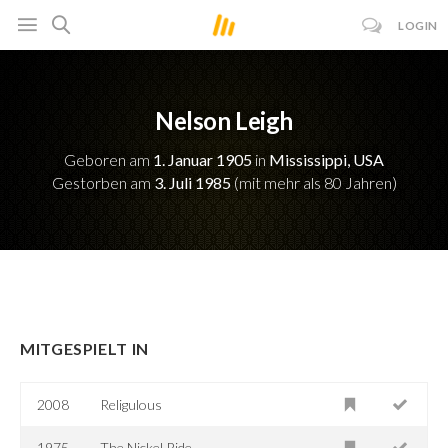
LOGIN
Nelson Leigh
Geboren am
1. Januar 1905
in
Mississippi, USA
Gestorben am
3. Juli 1985
(mit mehr als 80 Jahren)
MITGESPIELT IN
2008
Religulous
1975
The Nickel Ride